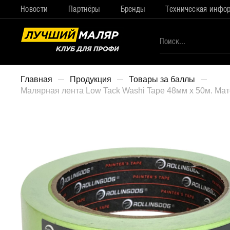
Новости
Партнёры
Бренды
Техническая инфо
Главная
Продукция
Товары за баллы
Малярная лента Low Tack Washi Tape 48мм х 50м. Мат