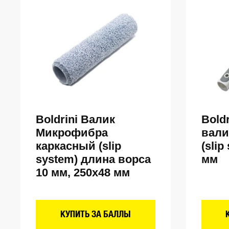
Boldrini Валик
Bold
Микрофибра
вали
каркасный (slip
(slip
system) длина ворса
мм
10 мм, 250х48 мм
КУПИТЬ ЗА БАЛЛЫ