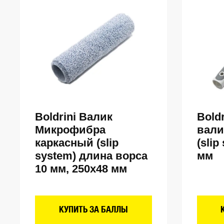
Boldrini Валик
Bold
Микрофибра
вали
каркасный (slip
(slip
system) длина ворса
мм
10 мм, 250х48 мм
КУПИТЬ ЗА БАЛЛЫ